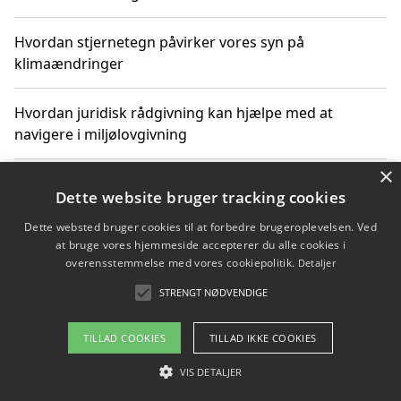
Hvordan stjernetegn påvirker vores syn på
klimaændringer
Hvordan juridisk rådgivning kan hjælpe med at
navigere i miljølovgivning
×
Hvordan spil og underholdning online kan inspirere til
Dette website bruger tracking cookies
bæredygtige valg
Dette websted bruger cookies til at forbedre brugeroplevelsen. Ved
at bruge vores hjemmeside accepterer du alle cookies i
Køb produkter i danske webshops for at spare på
overensstemmelse med vores cookiepolitik.
Detaljer
transport og nedbringe CO2-udledning
STRENGT NØDVENDIGE
TILLAD COOKIES
TILLAD IKKE COOKIES
Copyright 2026 - Pilanto Aps
VIS DETALJER
Om / kontakt
Blog
Betingelser