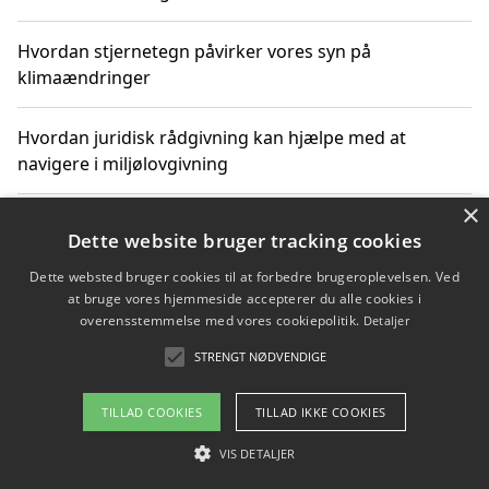
Hvordan stjernetegn påvirker vores syn på
klimaændringer
Hvordan juridisk rådgivning kan hjælpe med at
navigere i miljølovgivning
×
Hvordan spil og underholdning online kan inspirere til
Dette website bruger tracking cookies
bæredygtige valg
Dette websted bruger cookies til at forbedre brugeroplevelsen. Ved
at bruge vores hjemmeside accepterer du alle cookies i
Køb produkter i danske webshops for at spare på
overensstemmelse med vores cookiepolitik.
Detaljer
transport og nedbringe CO2-udledning
STRENGT NØDVENDIGE
TILLAD COOKIES
TILLAD IKKE COOKIES
Copyright 2026 - Pilanto Aps
VIS DETALJER
Om / kontakt
Blog
Betingelser