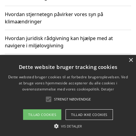
Hvordan stjernetegn påvirker vores syn på
klimaændringer
Hvordan juridisk rådgivning kan hjælpe med at
navigere i miljølovgivning
×
Hvordan spil og underholdning online kan inspirere til
Dette website bruger tracking cookies
bæredygtige valg
Dette websted bruger cookies til at forbedre brugeroplevelsen. Ved
at bruge vores hjemmeside accepterer du alle cookies i
Køb produkter i danske webshops for at spare på
overensstemmelse med vores cookiepolitik.
Detaljer
transport og nedbringe CO2-udledning
STRENGT NØDVENDIGE
TILLAD COOKIES
TILLAD IKKE COOKIES
Copyright 2026 - Pilanto Aps
VIS DETALJER
Om / kontakt
Blog
Betingelser