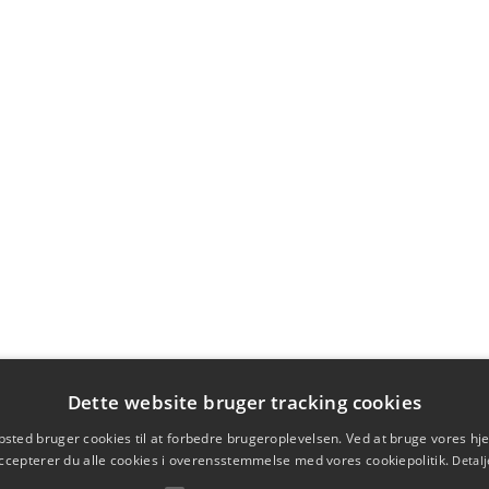
Dette website bruger tracking cookies
sted bruger cookies til at forbedre brugeroplevelsen. Ved at bruge vores 
ccepterer du alle cookies i overensstemmelse med vores cookiepolitik.
Detalj