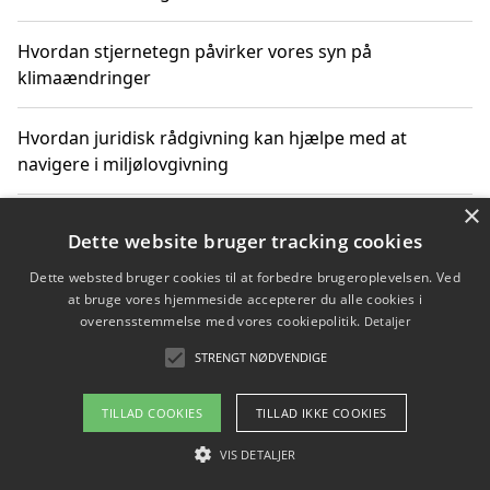
Hvordan stjernetegn påvirker vores syn på
klimaændringer
Hvordan juridisk rådgivning kan hjælpe med at
navigere i miljølovgivning
×
Hvordan spil og underholdning online kan inspirere til
Dette website bruger tracking cookies
bæredygtige valg
Dette websted bruger cookies til at forbedre brugeroplevelsen. Ved
at bruge vores hjemmeside accepterer du alle cookies i
Køb produkter i danske webshops for at spare på
overensstemmelse med vores cookiepolitik.
Detaljer
transport og nedbringe CO2-udledning
STRENGT NØDVENDIGE
TILLAD COOKIES
TILLAD IKKE COOKIES
Copyright 2026 - Pilanto Aps
VIS DETALJER
Om / kontakt
Blog
Betingelser