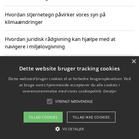
Hvordan stjernetegn påvirker vores syn på
klimaændringer
Hvordan juridisk rådgivning kan hjælpe med at
navigere i miljølovgivning
×
Hvordan spil og underholdning online kan inspirere til
Dette website bruger tracking cookies
bæredygtige valg
Dette websted bruger cookies til at forbedre brugeroplevelsen. Ved
at bruge vores hjemmeside accepterer du alle cookies i
Køb produkter i danske webshops for at spare på
overensstemmelse med vores cookiepolitik.
Detaljer
transport og nedbringe CO2-udledning
STRENGT NØDVENDIGE
TILLAD COOKIES
TILLAD IKKE COOKIES
Copyright 2026 - Pilanto Aps
VIS DETALJER
Om / kontakt
Blog
Betingelser