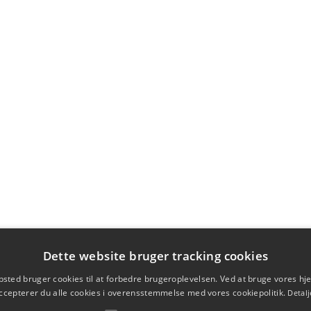
Dette website bruger tracking cookies
sted bruger cookies til at forbedre brugeroplevelsen. Ved at bruge vores 
ccepterer du alle cookies i overensstemmelse med vores cookiepolitik.
Detalj