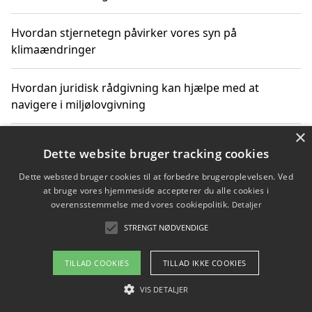
Hvordan stjernetegn påvirker vores syn på
klimaændringer
Hvordan juridisk rådgivning kan hjælpe med at
navigere i miljølovgivning
×
Hvordan spil og underholdning online kan inspirere til
Dette website bruger tracking cookies
bæredygtige valg
Dette websted bruger cookies til at forbedre brugeroplevelsen. Ved
at bruge vores hjemmeside accepterer du alle cookies i
Køb produkter i danske webshops for at spare på
overensstemmelse med vores cookiepolitik.
Detaljer
transport og nedbringe CO2-udledning
STRENGT NØDVENDIGE
TILLAD COOKIES
TILLAD IKKE COOKIES
Copyright 2026 - Pilanto Aps
VIS DETALJER
Om / kontakt
Blog
Betingelser