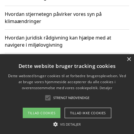
Hvordan stjernetegn påvirker vores syn på
klimaændringer
Hvordan juridisk rådgivning kan hjælpe med at
navigere i miljølovgivning
×
Hvordan spil og underholdning online kan inspirere til
Dette website bruger tracking cookies
bæredygtige valg
Dette websted bruger cookies til at forbedre brugeroplevelsen. Ved
at bruge vores hjemmeside accepterer du alle cookies i
Køb produkter i danske webshops for at spare på
overensstemmelse med vores cookiepolitik.
Detaljer
transport og nedbringe CO2-udledning
STRENGT NØDVENDIGE
TILLAD COOKIES
TILLAD IKKE COOKIES
Copyright 2026 - Pilanto Aps
VIS DETALJER
Om / kontakt
Blog
Betingelser