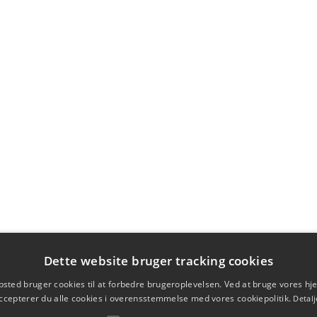
Dette website bruger tracking cookies
sted bruger cookies til at forbedre brugeroplevelsen. Ved at bruge vores 
ccepterer du alle cookies i overensstemmelse med vores cookiepolitik.
Detalj