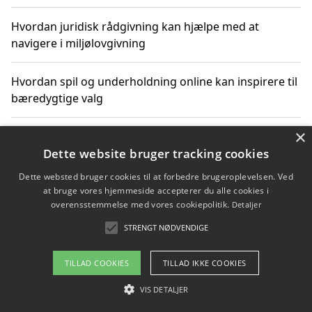
Hvordan juridisk rådgivning kan hjælpe med at
navigere i miljølovgivning
Hvordan spil og underholdning online kan inspirere til
bæredygtige valg
×
Køb produkter i danske webshops for at spare på
transport og nedbringe CO2-udledning
Dette website bruger tracking cookies
Dette websted bruger cookies til at forbedre brugeroplevelsen. Ved
at bruge vores hjemmeside accepterer du alle cookies i
overensstemmelse med vores cookiepolitik.
Detaljer
Copyright 2026 - Pilanto Aps
STRENGT NØDVENDIGE
Om / kontakt
Blog
Betingelser
TILLAD COOKIES
TILLAD IKKE COOKIES
VIS DETALJER