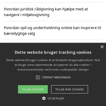
Hvordan juridisk rådgivning kan hjælpe med at
navigere i miljølovgivning
Hvordan spil og underholdning online kan inspirere til
bæredygtige valg
×
Køb produkter i danske webshops for at spare på
transport og nedbringe CO2-udledning
Dette website bruger tracking cookies
Dette websted bruger cookies til at forbedre brugeroplevelsen. Ved
at bruge vores hjemmeside accepterer du alle cookies i
overensstemmelse med vores cookiepolitik.
Detaljer
Copyright 2026 - Pilanto Aps
STRENGT NØDVENDIGE
Om / kontakt
Blog
Betingelser
TILLAD COOKIES
TILLAD IKKE COOKIES
VIS DETALJER