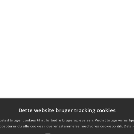
Dette website bruger tracking cookies
sted bruger cookies til at forbedre brugeroplevelsen. Ved at bruge vores 
ccepterer du alle cookies i overensstemmelse med vores cookiepolitik.
Detalj