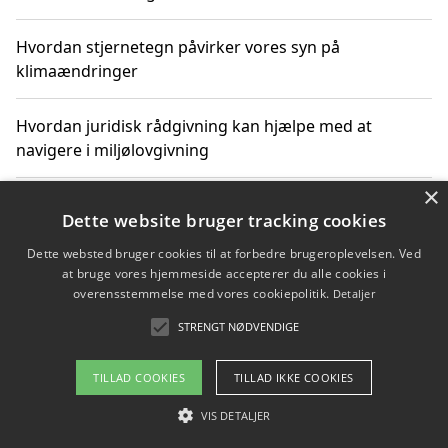
Hvordan stjernetegn påvirker vores syn på
klimaændringer
Hvordan juridisk rådgivning kan hjælpe med at
navigere i miljølovgivning
×
Hvordan spil og underholdning online kan inspirere til
Dette website bruger tracking cookies
bæredygtige valg
Dette websted bruger cookies til at forbedre brugeroplevelsen. Ved
at bruge vores hjemmeside accepterer du alle cookies i
Køb produkter i danske webshops for at spare på
overensstemmelse med vores cookiepolitik.
Detaljer
transport og nedbringe CO2-udledning
STRENGT NØDVENDIGE
TILLAD COOKIES
TILLAD IKKE COOKIES
Copyright 2026 - Pilanto Aps
VIS DETALJER
Om / kontakt
Blog
Betingelser