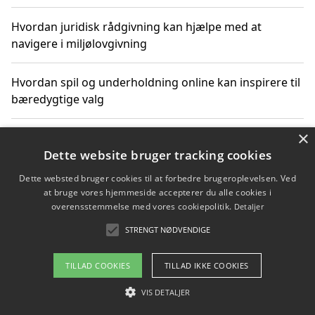
Hvordan juridisk rådgivning kan hjælpe med at
navigere i miljølovgivning
Hvordan spil og underholdning online kan inspirere til
bæredygtige valg
×
Køb produkter i danske webshops for at spare på
transport og nedbringe CO2-udledning
Dette website bruger tracking cookies
Dette websted bruger cookies til at forbedre brugeroplevelsen. Ved
at bruge vores hjemmeside accepterer du alle cookies i
overensstemmelse med vores cookiepolitik.
Detaljer
Copyright 2026 - Pilanto Aps
STRENGT NØDVENDIGE
Om / kontakt
Blog
Betingelser
TILLAD COOKIES
TILLAD IKKE COOKIES
VIS DETALJER