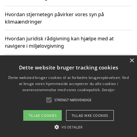
Hvordan stjernetegn påvirker vores syn på
klimaændringer
Hvordan juridisk rådgivning kan hjælpe med at
navigere i miljølovgivning
×
Hvordan spil og underholdning online kan inspirere til
Dette website bruger tracking cookies
bæredygtige valg
Dette websted bruger cookies til at forbedre brugeroplevelsen. Ved
at bruge vores hjemmeside accepterer du alle cookies i
Køb produkter i danske webshops for at spare på
overensstemmelse med vores cookiepolitik.
Detaljer
transport og nedbringe CO2-udledning
STRENGT NØDVENDIGE
TILLAD COOKIES
TILLAD IKKE COOKIES
Copyright 2026 - Pilanto Aps
VIS DETALJER
Om / kontakt
Blog
Betingelser