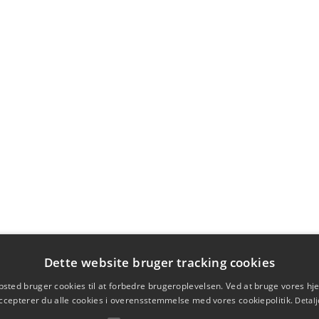
Dette website bruger tracking cookies
sted bruger cookies til at forbedre brugeroplevelsen. Ved at bruge vores 
ccepterer du alle cookies i overensstemmelse med vores cookiepolitik.
Detalj