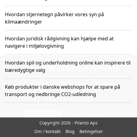
Hvordan stjernetegn påvirker vores syn på
klimaændringer
Hvordan juridisk rådgivning kan hjælpe med at
navigere i miljølovgivning
×
Hvordan spil og underholdning online kan inspirere til
Dette website bruger tracking cookies
bæredygtige valg
Dette websted bruger cookies til at forbedre brugeroplevelsen. Ved
at bruge vores hjemmeside accepterer du alle cookies i
Køb produkter i danske webshops for at spare på
overensstemmelse med vores cookiepolitik.
Detaljer
transport og nedbringe CO2-udledning
STRENGT NØDVENDIGE
TILLAD COOKIES
TILLAD IKKE COOKIES
Copyright 2026 - Pilanto Aps
VIS DETALJER
Om / kontakt
Blog
Betingelser