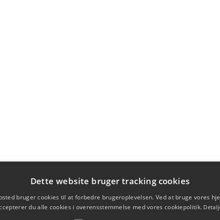
Dette website bruger tracking cookies
sted bruger cookies til at forbedre brugeroplevelsen. Ved at bruge vores 
ccepterer du alle cookies i overensstemmelse med vores cookiepolitik.
Detalj