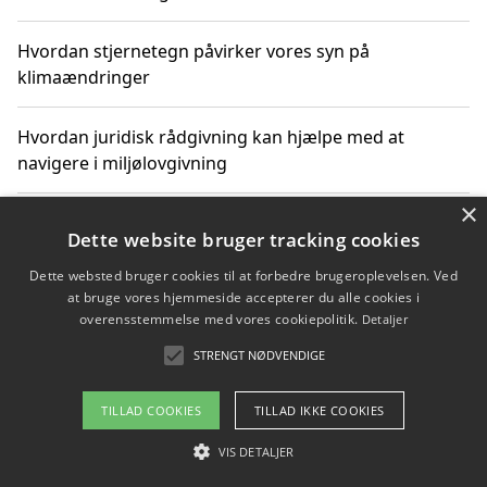
Hvordan stjernetegn påvirker vores syn på
klimaændringer
Hvordan juridisk rådgivning kan hjælpe med at
navigere i miljølovgivning
×
Hvordan spil og underholdning online kan inspirere til
Dette website bruger tracking cookies
bæredygtige valg
Dette websted bruger cookies til at forbedre brugeroplevelsen. Ved
at bruge vores hjemmeside accepterer du alle cookies i
Køb produkter i danske webshops for at spare på
overensstemmelse med vores cookiepolitik.
Detaljer
transport og nedbringe CO2-udledning
STRENGT NØDVENDIGE
TILLAD COOKIES
TILLAD IKKE COOKIES
Copyright 2026 - Pilanto Aps
VIS DETALJER
Om / kontakt
Blog
Betingelser