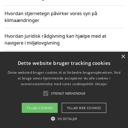
Hvordan stjernetegn påvirker vores syn på
klimaændringer
Hvordan juridisk rådgivning kan hjælpe med at
navigere i miljølovgivning
×
Hvordan spil og underholdning online kan inspirere til
Dette website bruger tracking cookies
bæredygtige valg
Dette websted bruger cookies til at forbedre brugeroplevelsen. Ved
at bruge vores hjemmeside accepterer du alle cookies i
Køb produkter i danske webshops for at spare på
overensstemmelse med vores cookiepolitik.
Detaljer
transport og nedbringe CO2-udledning
STRENGT NØDVENDIGE
TILLAD COOKIES
TILLAD IKKE COOKIES
Copyright 2026 - Pilanto Aps
VIS DETALJER
Om / kontakt
Blog
Betingelser