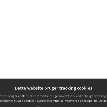
Dette website bruger tracking cookies
sted bruger cookies til at forbedre brugeroplevelsen. Ved at bruge vores 
ccepterer du alle cookies i overensstemmelse med vores cookiepolitik.
Detalj