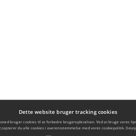
Dette website bruger tracking cookies
sted bruger cookies til at forbedre brugeroplevelsen. Ved at bruge vores 
ccepterer du alle cookies i overensstemmelse med vores cookiepolitik.
Detalj