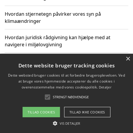
Hvordan stjernetegn påvirker vores syn på
klimaændringer
Hvordan juridisk rådgivning kan hjælpe med at
navigere i miljølovgivning
×
Hvordan spil og underholdning online kan inspirere til
Dette website bruger tracking cookies
bæredygtige valg
Dette websted bruger cookies til at forbedre brugeroplevelsen. Ved
at bruge vores hjemmeside accepterer du alle cookies i
Køb produkter i danske webshops for at spare på
overensstemmelse med vores cookiepolitik.
Detaljer
transport og nedbringe CO2-udledning
STRENGT NØDVENDIGE
TILLAD COOKIES
TILLAD IKKE COOKIES
Copyright 2026 - Pilanto Aps
VIS DETALJER
Om / kontakt
Blog
Betingelser