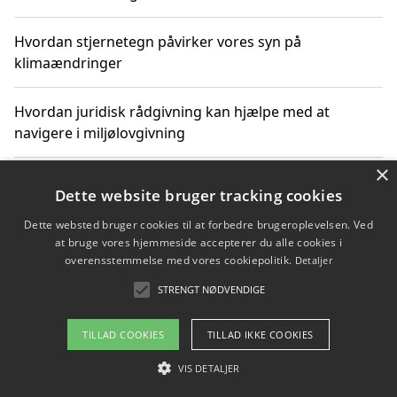
Hvordan stjernetegn påvirker vores syn på
klimaændringer
Hvordan juridisk rådgivning kan hjælpe med at
navigere i miljølovgivning
×
Hvordan spil og underholdning online kan inspirere til
Dette website bruger tracking cookies
bæredygtige valg
Dette websted bruger cookies til at forbedre brugeroplevelsen. Ved
at bruge vores hjemmeside accepterer du alle cookies i
Køb produkter i danske webshops for at spare på
overensstemmelse med vores cookiepolitik.
Detaljer
transport og nedbringe CO2-udledning
STRENGT NØDVENDIGE
TILLAD COOKIES
TILLAD IKKE COOKIES
Copyright 2026 - Pilanto Aps
VIS DETALJER
Om / kontakt
Blog
Betingelser