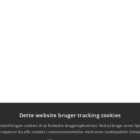
Dette website bruger tracking cookies
sted bruger cookies til at forbedre brugeroplevelsen. Ved at bruge vores 
ccepterer du alle cookies i overensstemmelse med vores cookiepolitik.
Detalj