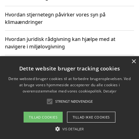
Hvordan stjernetegn påvirker vores syn på
klimaændringer
Hvordan juridisk rådgivning kan hjælpe med at
navigere i miljølovgivning
×
Hvordan spil og underholdning online kan inspirere til
Dette website bruger tracking cookies
bæredygtige valg
Dette websted bruger cookies til at forbedre brugeroplevelsen. Ved
at bruge vores hjemmeside accepterer du alle cookies i
Køb produkter i danske webshops for at spare på
overensstemmelse med vores cookiepolitik.
Detaljer
transport og nedbringe CO2-udledning
STRENGT NØDVENDIGE
TILLAD COOKIES
TILLAD IKKE COOKIES
Copyright 2026 - Pilanto Aps
VIS DETALJER
Om / kontakt
Blog
Betingelser