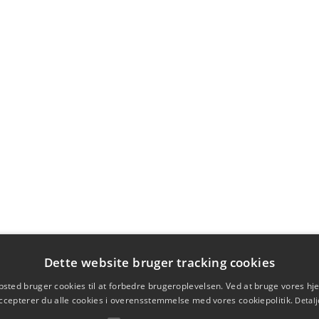
Dette website bruger tracking cookies
sted bruger cookies til at forbedre brugeroplevelsen. Ved at bruge vores 
ccepterer du alle cookies i overensstemmelse med vores cookiepolitik.
Detalj