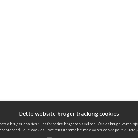
Dette website bruger tracking cookies
sted bruger cookies til at forbedre brugeroplevelsen. Ved at bruge vores 
ccepterer du alle cookies i overensstemmelse med vores cookiepolitik.
Detalj