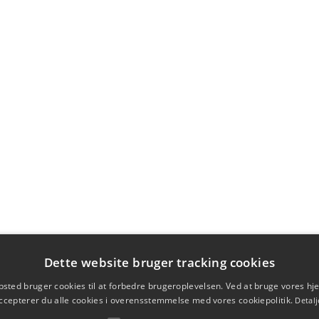
Dette website bruger tracking cookies
sted bruger cookies til at forbedre brugeroplevelsen. Ved at bruge vores 
ccepterer du alle cookies i overensstemmelse med vores cookiepolitik.
Detalj