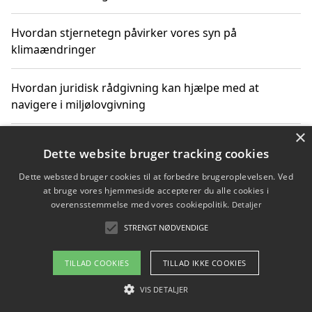
Hvordan stjernetegn påvirker vores syn på
klimaændringer
Hvordan juridisk rådgivning kan hjælpe med at
navigere i miljølovgivning
×
Hvordan spil og underholdning online kan inspirere til
Dette website bruger tracking cookies
bæredygtige valg
Dette websted bruger cookies til at forbedre brugeroplevelsen. Ved
at bruge vores hjemmeside accepterer du alle cookies i
Køb produkter i danske webshops for at spare på
overensstemmelse med vores cookiepolitik.
Detaljer
transport og nedbringe CO2-udledning
STRENGT NØDVENDIGE
TILLAD COOKIES
TILLAD IKKE COOKIES
Copyright 2026 - Pilanto Aps
VIS DETALJER
Om / kontakt
Blog
Betingelser