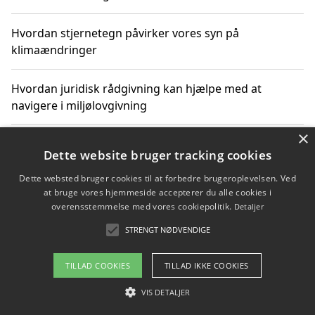
Hvordan stjernetegn påvirker vores syn på
klimaændringer
Hvordan juridisk rådgivning kan hjælpe med at
navigere i miljølovgivning
×
Hvordan spil og underholdning online kan inspirere til
Dette website bruger tracking cookies
bæredygtige valg
Dette websted bruger cookies til at forbedre brugeroplevelsen. Ved
at bruge vores hjemmeside accepterer du alle cookies i
Køb produkter i danske webshops for at spare på
overensstemmelse med vores cookiepolitik.
Detaljer
transport og nedbringe CO2-udledning
STRENGT NØDVENDIGE
TILLAD COOKIES
TILLAD IKKE COOKIES
Copyright 2026 - Pilanto Aps
VIS DETALJER
Om / kontakt
Blog
Betingelser