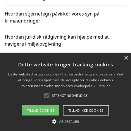
Hvordan stjernetegn påvirker vores syn på
klimaændringer
Hvordan juridisk rådgivning kan hjælpe med at
navigere i miljølovgivning
×
Hvordan spil og underholdning online kan inspirere til
Dette website bruger tracking cookies
bæredygtige valg
Dette websted bruger cookies til at forbedre brugeroplevelsen. Ved
at bruge vores hjemmeside accepterer du alle cookies i
Køb produkter i danske webshops for at spare på
overensstemmelse med vores cookiepolitik.
Detaljer
transport og nedbringe CO2-udledning
STRENGT NØDVENDIGE
TILLAD COOKIES
TILLAD IKKE COOKIES
Copyright 2026 - Pilanto Aps
VIS DETALJER
Om / kontakt
Blog
Betingelser