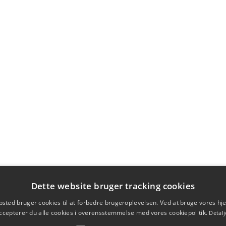
Dette website bruger tracking cookies
sted bruger cookies til at forbedre brugeroplevelsen. Ved at bruge vores 
ccepterer du alle cookies i overensstemmelse med vores cookiepolitik.
Detalj