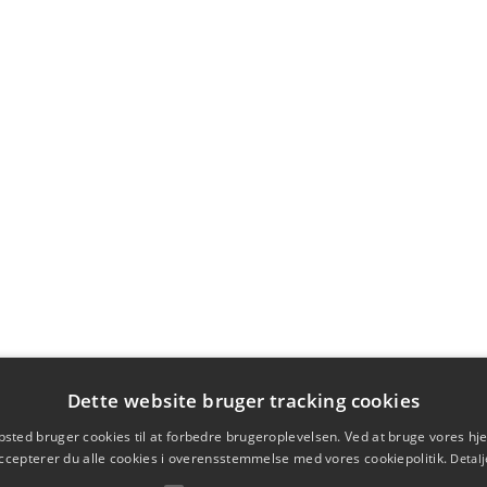
Dette website bruger tracking cookies
sted bruger cookies til at forbedre brugeroplevelsen. Ved at bruge vores 
ccepterer du alle cookies i overensstemmelse med vores cookiepolitik.
Detalj